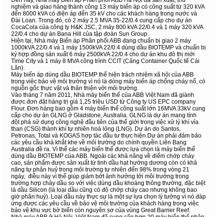
Đến nay, Nhà máy Biến áp Phân phối ABB Hà Nội đã sản xuất, thử
nghiệm và giao hàng thành công 13 máy biến áp có công suất từ 320 kVA
đến 8000 kVA có điện áp đến 35 kV cho các khách hàng trong nước và
Đài Loan. Trong đó, có 2 máy 2.5 MVA 35-22/0.4 cung cấp cho dự án
CocaCola của công ty H&K JSC, 2 máy 800 kVA 22/0.4 và 1 máy 320 kVA
22/0.4 cho dự án Bana Hill của tập đoàn Sun Group.
Hiện tại, Nhà máy Biến áp Phân phối ABB đang chuẩn bị giao 2 máy
1000kVA 22/0.4 và 1 máy 1500kVA 22/0.4 dùng dầu BIOTEMP và chuẩn bị
ký hợp đồng sản xuất 6 máy 2500kVA 22/0.4 cho dự án khu đô thị mới
Time City và 1 máy 8 MVA công trình CCIT (Cảng Container Quốc tế Cái
Lân).
Máy biến áp dùng dầu BIOTEMP thể hiện trách nhiệm xã hội của ABB
trong việc bảo vệ môi trường vì nó là dòng máy biến áp chống cháy nổ, có
nguồn gốc thực vật và thân thiện với môi trường.
Vào tháng 7 năm 2011, Nhà máy biến thế của ABB Việt Nam đã giành
được đơn đặt hàng trị giá 1,25 triệu USD từ Công ty US EPC company
Flour. Đơn hàng bao gồm 4 máy biến thế công suất lớn 16MVA 33kV cung
cấp cho dự án GLNG ở Gladstone, Australia. GLNG là dự án mang tính
đột phá sử dụng công nghệ đầu tiên của thế giới trong việc xử lý khí vỉa
than (CSG) thành khí tự nhiên hoá lỏng (LNG). Dự án do Santos,
Petronas, Total và KOGAS hợp tác đầu tư thực hiện.Dự án phải đảm bảo
các yêu cầu khá khắt khe về môi trường do chính quyền Liên Bang
Australia đề ra. Vì thế các máy biến thế được lựa chọn là máy biến thế
dùng dầu BIOTEMP của ABB. Ngoài các khả năng về điểm chớp cháy
cao, sản phẩm được sản xuất từ tinh dầu hạt hướng dương còn có khả
năng tự phân huỷ trong môi trường tự nhiên đến 98% trong vòng 21
ngày, điều này vì thế giúp giảm bớt ảnh hưởng tới môi trưởng trong
trường hợp chảy dầu so với việc dùng dầu khoáng thông thường, đặc biệt
là dầu Silicon (là loại dầu cũng có độ chớp cháy cao nhưng không bao
giờ phân huỷ). Loại dầu này thực sự là một sự lựa chọn lý tưởng vì nó đáp
ứng được các yêu cầu về bảo vệ môi trường của khách hàng trong việc
bảo vệ khu vực bờ biển còn nguyên sơ của vùng Great Barrier Reef.