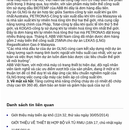
Nhà máy ABB ở Hà Nội, Việt Nam đã cung cấp hơn 20 máy biến thế phân
phối trong 3 tháng qua, tuy nhiên, với sản phẩm máy biến thế công suất
lớn sử dụng dầu BIOTEMP của ABB thì đây là đơn hàng đầu tiên.
Dự án GLNG là dự án hợp tác giữa Santos-công ty sản xuất khí ga lớn
nhất Australia, PETRONAS-Công ty sản xuất dầu khí lớn của Malaysia và
là nhà sản xuất khí tự nhiên hoá lỏng lớn thứ hai thế giới, nhà cung cấp
năng lượng chính của Pháp, Total-công ty dầu khí quốc tế lớn thứ 5 thế
giới, và KOGAS-công ty sử dụng khí tự nhiên hoá lỏng lớn nhất thế giới.
Đây là đơn hàng khí tự nhiên hoá lỏng thứ hai mà PETRONAS đặt trong
nhiều tháng qua. Tháng 6, ABB Việt Nam cũng đã nhận được đơn hàng
gồm 2 máy biến thế công suất 25MVA cho dự án LEKAS (LNG)
Regasification Gas ở Malaysia.
“Các nhà nhà đầu tư của dự án GLNG cùng cam kết xây dựng một dự án
năng lượng sạch mang tính bước ngoặt với hiệu suất cao nhất, với sự an
toàn và việc thực hiện dự án luôn đảm bảo được các tiêu chuẩn thế giới
về môi trường”.
ABB Việt Nam, với một nhà máy có trang thiết bị hiện đại, đội ngũ nhân
viên lành nghề và các ưu điểm vượt trội của sản phẩm, đang ở một vị trí
thuận lợi để có thể duy trì và đáp ứng các tiêu chuẩn nghiêm ngặt của
GLNG trong việc cung cấp máy các biến áp có công suất lớn.
3. Về mặt xã hội:
Tăng cường khả năng chống cháy do có nhiệt độ chớp
cháy cao tới 360 độ, đảm bảo an toàn và giảm hậu quả của sự cố.
Danh sách tin liên quan
Giới thiệu máy biến áp khô (11h:32, thứ sáu ngày 30/05/2014)
GIỚI THIỆU VỀ THIẾT BỊ HỢP BỘ VÀ TỦ RMU (16h:17, chủ nhật ngày