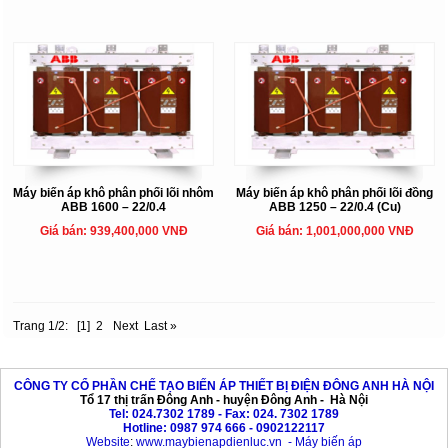
Máy biến áp khô phân phối lõi nhôm
Máy biến áp khô phân phối lõi đồng
ABB 1600 – 22/0.4
ABB 1250 – 22/0.4 (Cu)
Giá bán: 939,400,000 VNĐ
Giá bán: 1,001,000,000 VNĐ
Trang 1/2:
[1]
2
Next
Last »
CÔNG TY CỔ PHẦN CHẾ TẠO BIẾN ÁP THIẾT BỊ ĐIỆN ĐÔNG ANH HÀ NỘI
Tổ 17 thị trấn Đông Anh - huyện Đông Anh - Hà Nội
Tel: 024.7302 1789 - Fax: 024. 7302 1789
Hotline: 0987 974 666 - 0902122117
Website
:
www.maybienapdienluc.vn
-
Máy biến áp