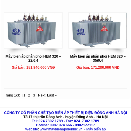
Máy biến áp phân phối HEM 320 –
Máy biến áp phân phối HEM 320 –
22/0.4
35/0.4
Giá bán: 151,840,000 VNĐ
Giá bán: 171,280,000 VNĐ
Trang 1/3:
[1]
2
3
Next
Last »
CÔNG TY CỔ PHẦN CHẾ TẠO BIẾN ÁP THIẾT BỊ ĐIỆN ĐÔNG ANH HÀ NỘI
Tổ 17 thị trấn Đông Anh - huyện Đông Anh - Hà Nội
Tel: 024.7302 1789 - Fax: 024. 7302 1789
Hotline: 0987 974 666 - 0902122117
Website
:
www.maybienapdienluc.vn
-
Máy biến áp