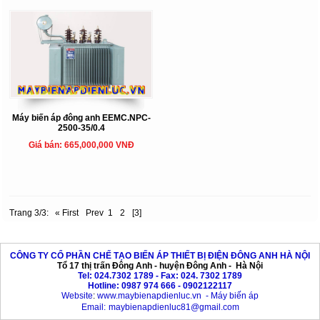
Máy biến áp đông anh EEMC.NPC-
2500-35/0.4
Giá bán: 665,000,000 VNĐ
Trang 3/3:
« First
Prev
1
2
[3]
CÔNG TY CỔ PHẦN CHẾ TẠO BIẾN ÁP THIẾT BỊ ĐIỆN ĐÔNG ANH HÀ NỘI
Tổ 17 thị trấn Đông Anh - huyện Đông Anh - Hà Nội
Tel: 024.7302 1789 - Fax: 024. 7302 1789
Hotline: 0987 974 666 - 0902122117
Website
:
www.maybienapdienluc.vn
-
Máy biến áp
Email:
maybienapdienluc81@gmail.com