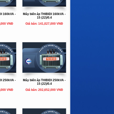
DI 160kVA -
Máy biến áp THIBIDI 160kVA -
15 (22)/0.4
7,000 VNĐ
Giá bán: 141,027,000 VNĐ
DI 250kVA -
Máy biến áp THIBIDI 250kVA -
15 (22)/0.4
9,000 VNĐ
Giá bán: 202,652,000 VNĐ