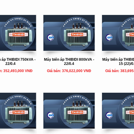
 áp THIBIDI 750kVA -
Máy biến áp THIBIDI 800kVA -
Máy biến áp THIBI
22/0.4
22/0.4
15 (22)/0
n: 352,493,000 VNĐ
Giá bán: 376,022,000 VNĐ
Giá bán: 383,69