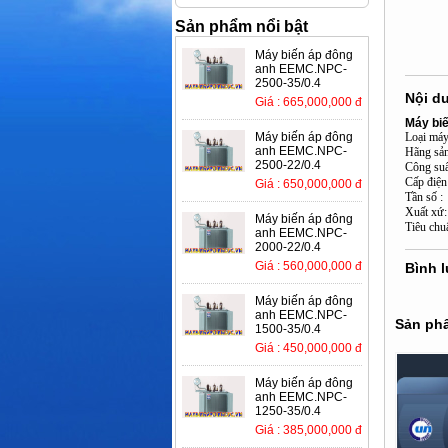
Sản phẩm nổi bật
Máy biến áp đông
anh EEMC.NPC-
2500-35/0.4
Nội d
Giá : 665,000,000 đ
Máy biế
Máy biến áp đông
Loại máy
anh EEMC.NPC-
Hãng sả
2500-22/0.4
Công su
Cấp điệ
Giá : 650,000,000 đ
Tần 
Xuất
Máy biến áp đông
Tiêu chu
anh EEMC.NPC-
2000-22/0.4
Giá : 560,000,000 đ
Bình 
Máy biến áp đông
anh EEMC.NPC-
Sản phẩ
1500-35/0.4
Giá : 450,000,000 đ
Máy biến áp đông
anh EEMC.NPC-
1250-35/0.4
Giá : 385,000,000 đ