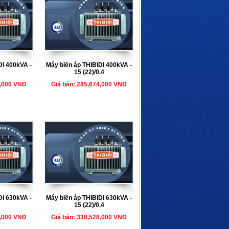
DI 400kVA -
Máy biến áp THIBIDI 400kVA -
15 (22)/0.4
4,000 VNĐ
Giá bán: 285,674,000 VNĐ
DI 630kVA -
Máy biến áp THIBIDI 630kVA -
15 (22)/0.4
9,000 VNĐ
Giá bán: 338,528,000 VNĐ