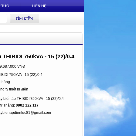
N TỨC
LIÊN HỆ
 THIBIDI 750kVA - 15 (22)/0.4
9,687,000 VNĐ
IBIDI 750kVA - 15 (22)/0.4
 tháng
g ty thiết bị điện
y biến áp THIBIDI 750kVA - 15 (22)/0.4
 Thắng:
0902 122 117
ybienapdienluc81@gmail.com