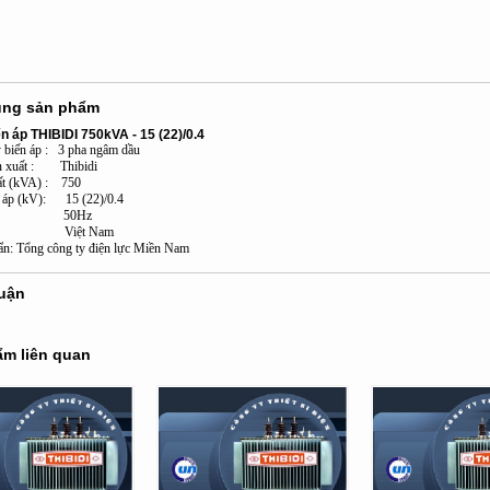
ung sản phẩm
n áp THIBIDI 750kVA -
15 (22)/0.4
 biến áp : 3 pha ngâm dầu
n xuất : Thibidi
ất (kVA) : 750
n áp (kV): 15 (22)/0.4
số : 50Hz
 xứ: Việt Nam
ẩn: Tổng công ty điện lực Miền Nam
luận
m liên quan