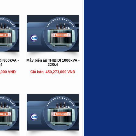
DI 800kVA -
Máy biến áp THIBIDI 1000kVA -
.4
22/0.4
5,000 VNĐ
Giá bán: 450,273,000 VNĐ