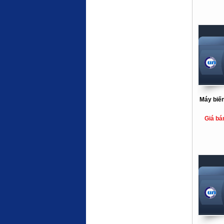
Máy biến
Giá bá