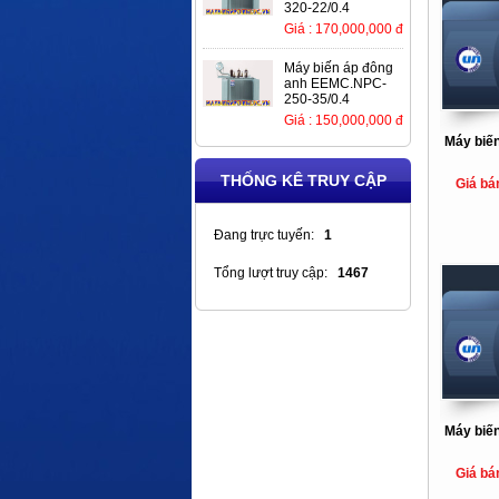
320-22/0.4
Giá : 170,000,000 đ
Máy biến áp đông
anh EEMC.NPC-
250-35/0.4
Giá : 150,000,000 đ
Máy biến
THỐNG KÊ TRUY CẬP
Giá bá
Đang trực tuyến:
1
Tổng lượt truy cập:
1467
Máy biến
Giá bá