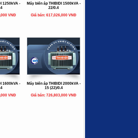
I 1250kVA -
Máy biến áp THIBIDI 1500kVA -
.4
22/0.4
8,000 VNĐ
Giá bán: 617,026,000 VNĐ
I 1600kVA -
Máy biến áp THIBIDI 2000kVA -
.4
15 (22)/0.4
5,000 VNĐ
Giá bán: 726,803,000 VNĐ