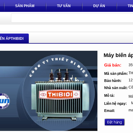
SẢN PHẨM
TƯ VẤN
DỰ ÁN
TI
ẾN ÁPTHIBIDI
Máy biến áp
Giá bán:
35
TH
Mã sản phẩm:
12
Bảo hành:
Côn
Nhà sản xuất:
Mô tả:
Má
Mr
Liên hệ ngay:
ma
Email: