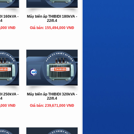
DI 160kVA -
Máy biến áp THIBIDI 180kVA -
.4
22/0.4
7,000 VNĐ
Giá bán: 155,494,000 VNĐ
DI 250kVA -
Máy biến áp THIBIDI 320kVA -
.4
22/0.4
2,000 VNĐ
Giá bán: 239,671,000 VNĐ