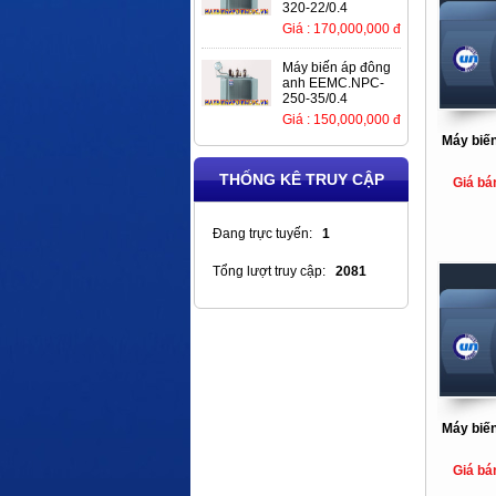
320-22/0.4
Giá : 170,000,000 đ
Máy biến áp đông
anh EEMC.NPC-
250-35/0.4
Giá : 150,000,000 đ
Máy biến
THỐNG KÊ TRUY CẬP
Giá bá
Đang trực tuyến:
1
Tổng lượt truy cập:
2081
Máy biến
Giá bá