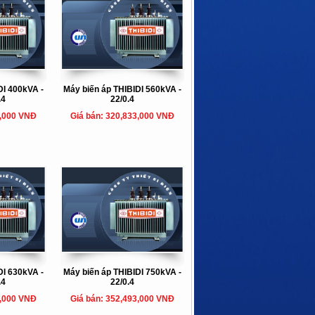
DI 400kVA -
Máy biến áp THIBIDI 560kVA -
.4
22/0.4
4,000 VNĐ
Giá bán: 320,833,000 VNĐ
DI 630kVA -
Máy biến áp THIBIDI 750kVA -
.4
22/0.4
8,000 VNĐ
Giá bán: 352,493,000 VNĐ