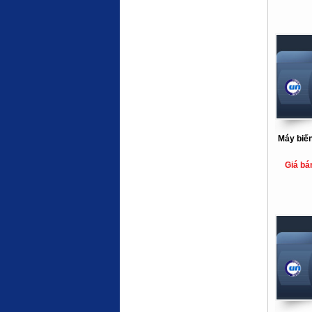
Máy biến
Giá bá