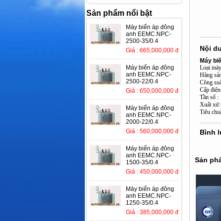
Sản phẩm nổi bật
Máy biến áp đông
anh EEMC.NPC-
2500-35/0.4
Nội d
Giá : 665,000,000 đ
Máy biế
Máy biến áp đông
Loại máy
anh EEMC.NPC-
Hãng sả
2500-22/0.4
Công su
Cấp điệ
Giá : 650,000,000 đ
Tần 
Xuất
Máy biến áp đông
Tiêu chu
anh EEMC.NPC-
2000-22/0.4
Giá : 560,000,000 đ
Bình 
Máy biến áp đông
anh EEMC.NPC-
Sản phẩ
1500-35/0.4
Giá : 450,000,000 đ
Máy biến áp đông
anh EEMC.NPC-
1250-35/0.4
Giá : 385,000,000 đ