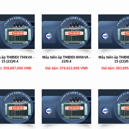
 áp THIBIDI 750kVA -
Máy biến áp THIBIDI 800kVA -
Máy biến áp THIBI
15 (22)/0.4
22/0.4
15 (22)/0
n: 359,687,000 VNĐ
Giá bán: 376,022,000 VNĐ
Giá bán: 383,69