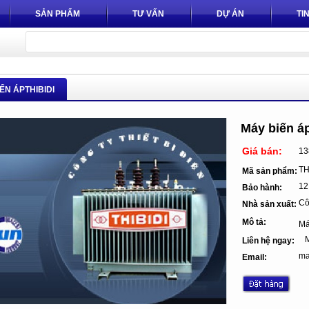
SẢN PHẨM
TƯ VẤN
DỰ ÁN
TI
ẾN ÁPTHIBIDI
Máy biến áp
Giá bán:
13
TH
Mã sản phẩm:
12
Bảo hành:
Côn
Nhà sản xuất:
Mô tả:
Má
Mr
Liên hệ ngay:
ma
Email: