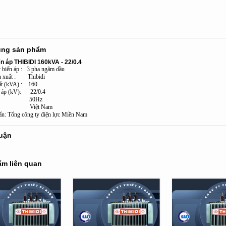
ung sản phẩm
n áp THIBIDI 160kVA -
22/0.4
 biến áp : 3 pha ngâm dầu
n xuất : Thibidi
ất (kVA) : 160
n áp (kV): 22/0.4
số : 50Hz
 xứ: Việt Nam
ẩn: Tổng công ty điện lực Miền Nam
luận
m liên quan