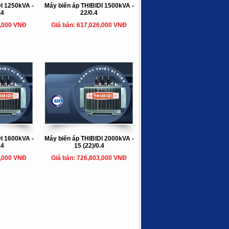
I 1250kVA -
Máy biến áp THIBIDI 1500kVA -
.4
22/0.4
8,000 VNĐ
Giá bán: 617,026,000 VNĐ
I 1600kVA -
Máy biến áp THIBIDI 2000kVA -
.4
15 (22)/0.4
5,000 VNĐ
Giá bán: 726,803,000 VNĐ