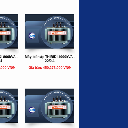
DI 800kVA -
Máy biến áp THIBIDI 1000kVA -
.4
22/0.4
5,000 VNĐ
Giá bán: 450,273,000 VNĐ