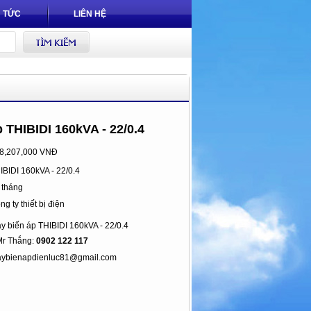
N TỨC
LIÊN HỆ
 THIBIDI 160kVA - 22/0.4
8,207,000 VNĐ
IBIDI 160kVA - 22/0.4
 tháng
g ty thiết bị điện
y biến áp THIBIDI 160kVA - 22/0.4
 Thắng:
0902 122 117
ybienapdienluc81@gmail.com