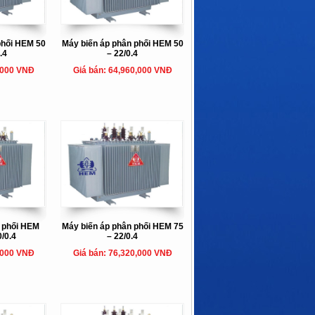
phối HEM 50
Máy biến áp phân phối HEM 50
.4
– 22/0.4
,000 VNĐ
Giá bán: 64,960,000 VNĐ
n phối HEM
Máy biến áp phân phối HEM 75
0/0.4
– 22/0.4
,000 VNĐ
Giá bán: 76,320,000 VNĐ