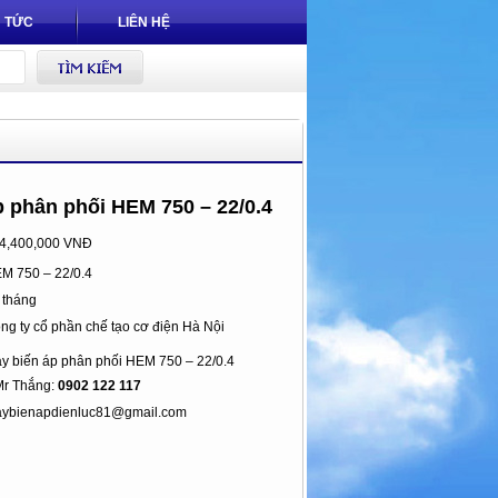
N TỨC
LIÊN HỆ
p phân phối HEM 750 – 22/0.4
4,400,000 VNĐ
M 750 – 22/0.4
 tháng
ng ty cổ phần chế tạo cơ điện Hà Nội
y biến áp phân phối HEM 750 – 22/0.4
 Thắng:
0902 122 117
ybienapdienluc81@gmail.com