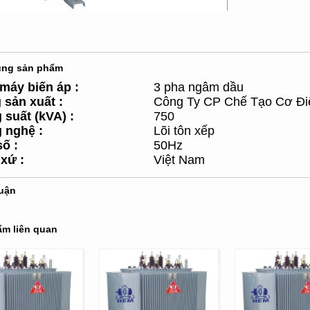
ung sản phẩm
 máy biến áp
:
3 pha ngâm dầu
 sản xuất
:
Công Ty CP Chế Tạo Cơ Đi
 suất (kVA)
:
750
 nghệ
:
Lõi tôn xếp
số
:
50Hz
 xứ
:
Việt Nam
luận
m liên quan