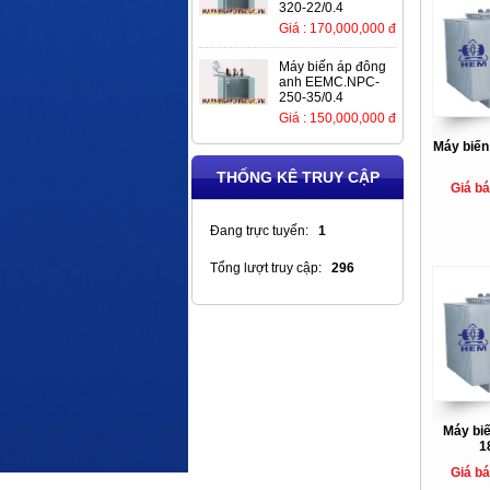
320-22/0.4
Giá : 170,000,000 đ
Máy biến áp đông
anh EEMC.NPC-
250-35/0.4
Giá : 150,000,000 đ
Máy biến
THỐNG KÊ TRUY CẬP
Giá b
Đang trực tuyến:
1
Tổng lượt truy cập:
296
Máy bi
1
Giá b