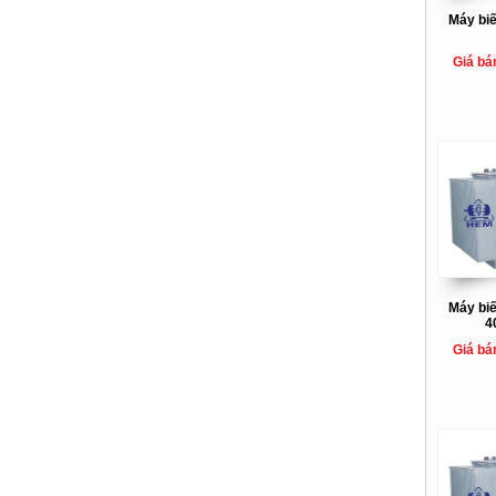
Máy bi
Giá bá
Máy bi
4
Giá bá