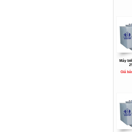
Máy bi
2
Giá bá