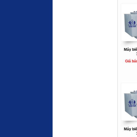
Máy bi
Giá bá
Máy bi