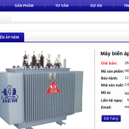
SẢN PHẨM
TƯ VẤN
DỰ ÁN
TI
IẾN ÁP HEM
Máy biến á
Giá bán:
26
HE
Mã sản phẩm:
12
Bảo hành:
Cô
Nhà sản xuất:
Mô tả:
Má
Mr
Liên hệ ngay:
ma
Email: