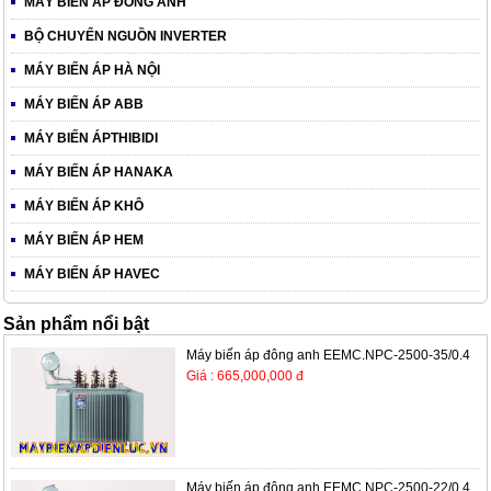
MÁY BIẾN ÁP ĐÔNG ANH
BỘ CHUYỂN NGUỒN INVERTER
MÁY BIẾN ÁP HÀ NỘI
MÁY BIẾN ÁP ABB
MÁY BIẾN ÁPTHIBIDI
MÁY BIẾN ÁP HANAKA
MÁY BIẾN ÁP KHÔ
MÁY BIẾN ÁP HEM
MÁY BIẾN ÁP HAVEC
Sản phẩm nổi bật
Máy biến áp đông anh EEMC.NPC-2500-35/0.4
Giá : 665,000,000 đ
Máy biến áp đông anh EEMC.NPC-2500-22/0.4