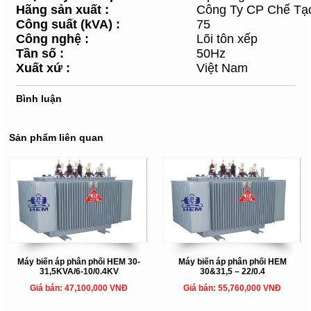
Hãng sản xuất
:
Công Ty CP Chế Tạ
Công suất (kVA)
:
75
Công nghệ
:
Lõi tôn xếp
Tần số
:
50Hz
Xuất xứ
:
Việt Nam
Bình luận
Sản phẩm liên quan
Máy biến áp phân phối HEM 30-
Máy biến áp phân phối HEM
31,5KVA/6-10/0.4KV
30&31,5 – 22/0.4
Giá bán: 47,100,000 VNĐ
Giá bán: 55,760,000 VNĐ