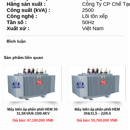
Hãng sản xuất
:
Công Ty CP Chế Tạ
Công suất (kVA)
:
2500
Công nghệ
:
Lõi tôn xếp
Tần số
:
50Hz
Xuất xứ
:
Việt Nam
Bình luận
Sản phẩm liên quan
Máy biến áp phân phối HEM 30-
Máy biến áp phân phối HEM
31,5KVA/6-10/0.4KV
30&31,5 – 22/0.4
Giá bán: 47,100,000 VNĐ
Giá bán: 55,760,000 VNĐ