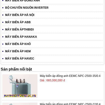
MÁY BIẾN ÁP ĐÔNG ANH
BỘ CHUYỂN NGUỒN INVERTER
MÁY BIẾN ÁP HÀ NỘI
MÁY BIẾN ÁP ABB
MÁY BIẾN ÁPTHIBIDI
MÁY BIẾN ÁP HANAKA
MÁY BIẾN ÁP KHÔ
MÁY BIẾN ÁP HEM
MÁY BIẾN ÁP HAVEC
Sản phẩm nổi bật
Máy biến áp đông anh EEMC.NPC-2500-35/0.4
Giá : 665,000,000 đ
Máy biến áp đông anh EEMC.NPC-2500-22/0.4