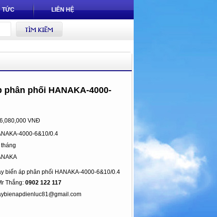
N TỨC
LIÊN HỆ
p phân phối HANAKA-4000-
6,080,000 VNĐ
NAKA-4000-6&10/0.4
 tháng
ANAKA
y biến áp phân phối HANAKA-4000-6&10/0.4
 Thắng:
0902 122 117
ybienapdienluc81@gmail.com