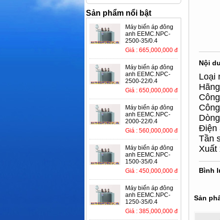
Sản phẩm nổi bật
Máy biến áp đông
anh EEMC.NPC-
2500-35/0.4
Giá : 665,000,000 đ
Nội d
Máy biến áp đông
anh EEMC.NPC-
Loại 
2500-22/0.4
Hãng 
Giá : 650,000,000 đ
Công 
Công
Máy biến áp đông
anh EEMC.NPC-
Dòng 
2000-22/0.4
Điện
Giá : 560,000,000 đ
Tần s
Xuất 
Máy biến áp đông
anh EEMC.NPC-
1500-35/0.4
Bình 
Giá : 450,000,000 đ
Máy biến áp đông
anh EEMC.NPC-
Sản phẩ
1250-35/0.4
Giá : 385,000,000 đ