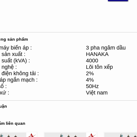
ung sản phẩm
máy biến áp :
3 pha ngâm dầu
sản xuất :
HANAKA
suất (kVA) :
4000
 nghệ :
Lõi tôn xếp
điện không tải :
2%
 áp ngắn mạch :
4%
ố :
50Hz
xứ :
Việt nam
luận
m liên quan