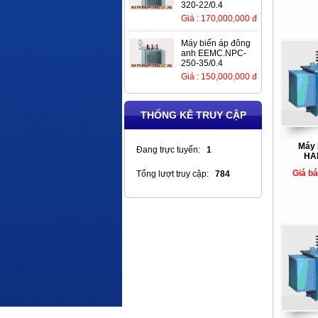
320-22/0.4
Giá : 170,000,000 đ
Máy biến áp đông
anh EEMC.NPC-
250-35/0.4
Giá : 150,000,000 đ
THỐNG KÊ TRUY CẬP
Máy 
Đang trực tuyến:
1
HA
Giá b
Tổng lượt truy cập:
784