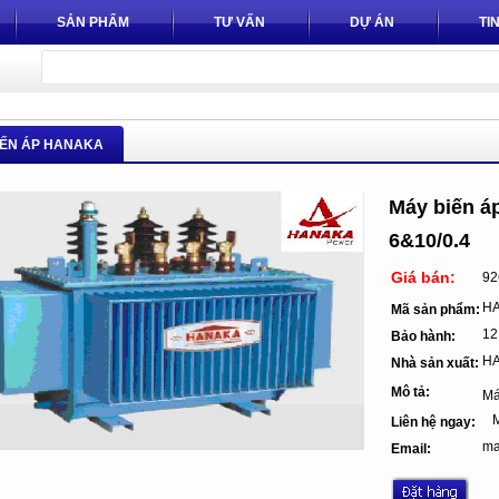
SẢN PHẨM
TƯ VẤN
DỰ ÁN
TI
IẾN ÁP HANAKA
Máy biến á
6&10/0.4
Giá bán:
92
HA
Mã sản phẩm:
12
Bảo hành:
H
Nhà sản xuất:
Mô tả:
Má
Mr
Liên hệ ngay:
ma
Email: