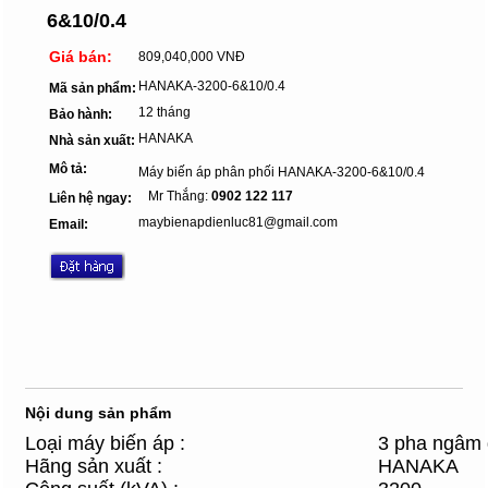
6&10/0.4
Giá bán:
809,040,000 VNĐ
HANAKA-3200-6&10/0.4
Mã sản phẩm:
12 tháng
Bảo hành:
HANAKA
Nhà sản xuất:
Mô tả:
Máy biến áp phân phối HANAKA-3200-6&10/0.4
Mr Thắng:
0902 122 117
Liên hệ ngay:
maybienapdienluc81@gmail.com
Email:
Nội dung sản phẩm
Loại máy biến áp :
3 pha ngâm
Hãng sản xuất :
HANAKA