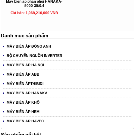
Máy biến áp phân phối HANAKA-
5000-35/0.4
Giá bán: 1,068,210,000 VNĐ
Danh mục sản phẩm
MÁY BIẾN ÁP ĐÔNG ANH
BỘ CHUYỂN NGUỒN INVERTER
MÁY BIẾN ÁP HÀ NỘI
MÁY BIẾN ÁP ABB
MÁY BIẾN ÁPTHIBIDI
MÁY BIẾN ÁP HANAKA
MÁY BIẾN ÁP KHÔ
MÁY BIẾN ÁP HEM
MÁY BIẾN ÁP HAVEC
Sản phẩm nổi bật