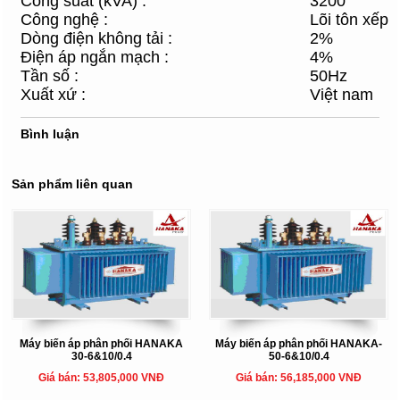
Công suất (kVA) :
3200
Công nghệ :
Lõi tôn xếp
Dòng điện không tải :
2%
Điện áp ngắn mạch :
4%
Tần số :
50Hz
Xuất xứ :
Việt nam
Bình luận
Sản phẩm liên quan
Máy biến áp phân phối HANAKA
Máy biến áp phân phối HANAKA-
30-6&10/0.4
50-6&10/0.4
Giá bán: 53,805,000 VNĐ
Giá bán: 56,185,000 VNĐ