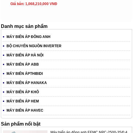
Giá bán: 1,068,210,000 VNĐ
Danh mục sản phẩm
MÁY BIẾN ÁP ĐÔNG ANH
BỘ CHUYỂN NGUỒN INVERTER
MÁY BIẾN ÁP HÀ NỘI
MÁY BIẾN ÁP ABB
MÁY BIẾN ÁPTHIBIDI
MÁY BIẾN ÁP HANAKA
MÁY BIẾN ÁP KHÔ
MÁY BIẾN ÁP HEM
MÁY BIẾN ÁP HAVEC
Sản phẩm nổi bật
Máy biến áp đông anh EEMC.NPC-2500-35/0.4