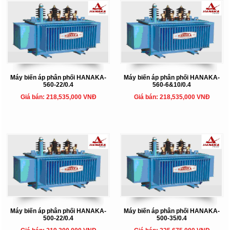
Máy biến áp phân phối HANAKA-
Máy biến áp phân phối HANAKA-
560-22/0.4
560-6&10/0.4
Giá bán: 218,535,000 VNĐ
Giá bán: 218,535,000 VNĐ
Máy biến áp phân phối HANAKA-
Máy biến áp phân phối HANAKA-
500-22/0.4
500-35/0.4