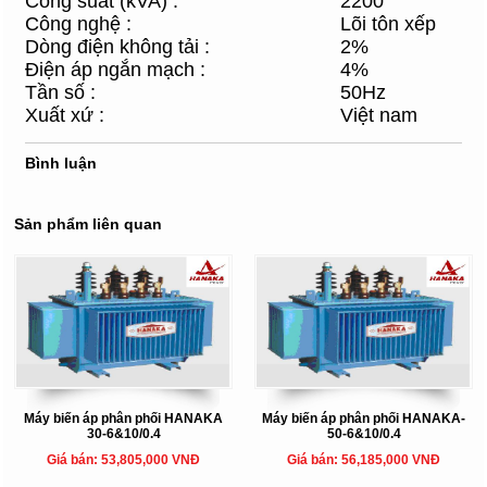
Công suất (kVA) :
2200
Công nghệ :
Lõi tôn xếp
Dòng điện không tải :
2%
Điện áp ngắn mạch :
4%
Tần số :
50Hz
Xuất xứ :
Việt nam
Bình luận
Sản phẩm liên quan
Máy biến áp phân phối HANAKA
Máy biến áp phân phối HANAKA-
30-6&10/0.4
50-6&10/0.4
Giá bán: 53,805,000 VNĐ
Giá bán: 56,185,000 VNĐ