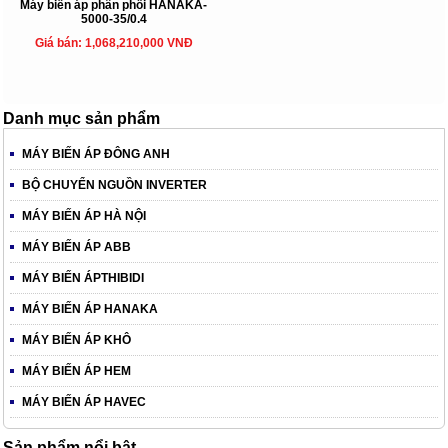
Máy biến áp phân phối HANAKA-
5000-35/0.4
Giá bán: 1,068,210,000 VNĐ
Danh mục sản phẩm
MÁY BIẾN ÁP ĐÔNG ANH
BỘ CHUYỂN NGUỒN INVERTER
MÁY BIẾN ÁP HÀ NỘI
MÁY BIẾN ÁP ABB
MÁY BIẾN ÁPTHIBIDI
MÁY BIẾN ÁP HANAKA
MÁY BIẾN ÁP KHÔ
MÁY BIẾN ÁP HEM
MÁY BIẾN ÁP HAVEC
Sản phẩm nổi bật