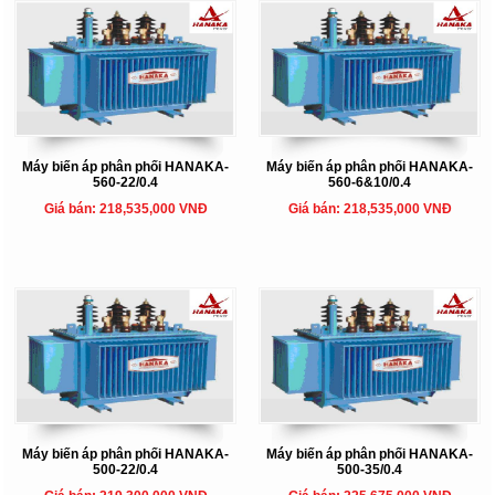
Máy biến áp phân phối HANAKA-
Máy biến áp phân phối HANAKA-
560-22/0.4
560-6&10/0.4
Giá bán: 218,535,000 VNĐ
Giá bán: 218,535,000 VNĐ
Máy biến áp phân phối HANAKA-
Máy biến áp phân phối HANAKA-
500-22/0.4
500-35/0.4