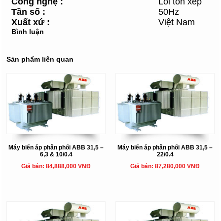
Công nghệ
:
Lõi tôn xếp
Tần số
:
50Hz
Xuất xứ
:
Việt Nam
Bình luận
Sản phẩm liên quan
Máy biến áp phân phối ABB 31,5 –
Máy biến áp phân phối ABB 31,5 –
6,3 & 10/0.4
22/0.4
Giá bán: 84,888,000 VNĐ
Giá bán: 87,280,000 VNĐ