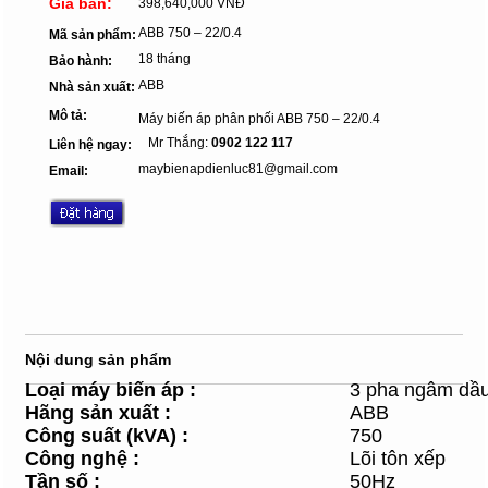
Giá bán:
398,640,000 VNĐ
ABB 750 – 22/0.4
Mã sản phẩm:
18 tháng
Bảo hành:
ABB
Nhà sản xuất:
Mô tả:
Máy biến áp phân phối ABB 750 – 22/0.4
Mr Thắng:
0902 122 117
Liên hệ ngay:
maybienapdienluc81@gmail.com
Email:
Nội dung sản phẩm
Loại máy
biến áp :
3 pha ngâm dầ
Hãng sản xuất
:
ABB
Công suất (kVA)
:
750
Công nghệ
:
Lõi tôn xếp
Tần số
:
50Hz