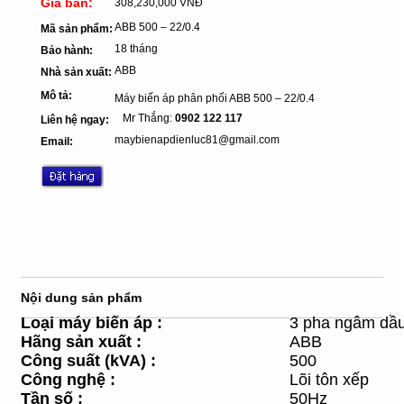
Giá bán:
308,230,000 VNĐ
ABB 500 – 22/0.4
Mã sản phẩm:
18 tháng
Bảo hành:
ABB
Nhà sản xuất:
Mô tả:
Máy biến áp phân phối ABB 500 – 22/0.4
Mr Thắng:
0902 122 117
Liên hệ ngay:
maybienapdienluc81@gmail.com
Email:
Nội dung sản phẩm
Loại máy
biến áp :
3 pha ngâm dầ
Hãng sản xuất
:
ABB
Công suất (kVA)
:
500
Công nghệ
:
Lõi tôn xếp
Tần số
:
50Hz