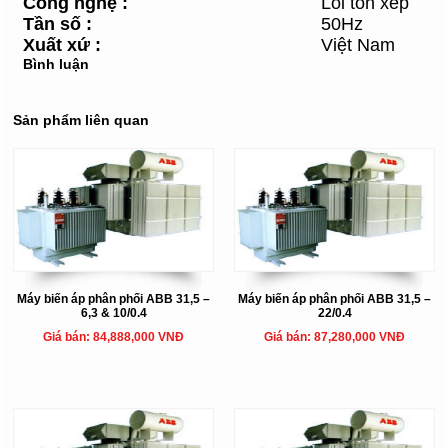
Công nghệ
:
Lõi tôn xếp
Tần số
:
50Hz
Xuất xứ
:
Việt Nam
Bình luận
Sản phẩm liên quan
Máy biến áp phân phối ABB 31,5 –
Máy biến áp phân phối ABB 31,5 –
6,3 & 10/0.4
22/0.4
Giá bán: 84,888,000 VNĐ
Giá bán: 87,280,000 VNĐ