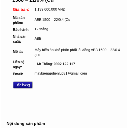
Giá bán:
1,139,600,000 VNĐ
Mã sản
ABB 1500 – 22/0.4 (Cu
phẩm:
12 tháng
Bảo hành:
Nhà sản
ABB
xuất:
Máy biến áp khô phân phối lõi đồng ABB 1500 – 22/0.4
Mô tả:
(Cu
Liên hệ
Mr Thắng:
0902 122 117
ngay:
maybienapdienluc81@gmail.com
Email:
Nội dung sản phẩm