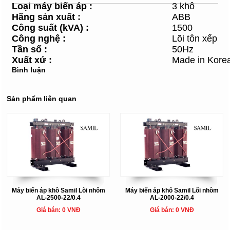
Loại máy
biến áp :
3 khô
Hãng sản xuất
:
ABB
Công suất (kVA)
:
1500
Công nghệ
:
Lõi tôn xếp
Tần số
:
50Hz
Xuất xứ
:
Made in Kore
Bình luận
Sản phẩm liên quan
Máy biến áp khô Samil Lõi nhôm
Máy biến áp khô Samil Lõi nhôm
AL-2500-22/0.4
AL-2000-22/0.4
Giá bán: 0 VNĐ
Giá bán: 0 VNĐ