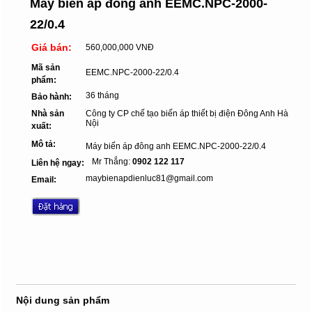
Máy biến áp đông anh EEMC.NPC-2000-
22/0.4
Giá bán:
560,000,000 VNĐ
Mã sản
EEMC.NPC-2000-22/0.4
phẩm:
36 tháng
Bảo hành:
Nhà sản
Công ty CP chế tạo biến áp thiết bị điện Đông Anh Hà
Nội
xuất:
Mô tả:
Máy biến áp đông anh EEMC.NPC-2000-22/0.4
Mr Thắng:
0902 122 117
Liên hệ ngay:
maybienapdienluc81@gmail.com
Email:
Nội dung sản phẩm