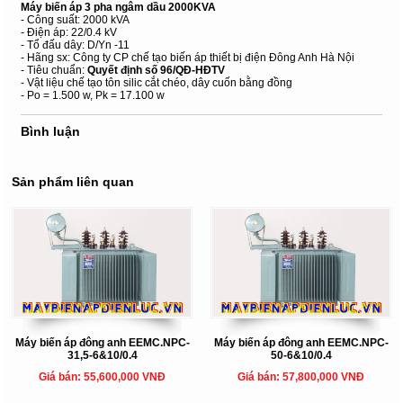
Máy biến áp 3 pha ngâm dầu 2000KVA
- Công suất: 2000 kVA
- Điện áp: 22/0.4 kV
- Tổ đấu dây: D/Yn -11
- Hãng sx: Công ty CP chế tạo biến áp thiết bị điện Đông Anh Hà Nội
- Tiêu chuẩn:
Quyết định số 96/QĐ-HĐTV
- Vật liệu chế tạo tôn silic cắt chéo, dây cuốn bằng đồng
- Po = 1.500 w, Pk = 17.100 w
Bình luận
Sản phẩm liên quan
Máy biến áp đông anh EEMC.NPC-
Máy biến áp đông anh EEMC.NPC-
31,5-6&10/0.4
50-6&10/0.4
Giá bán: 55,600,000 VNĐ
Giá bán: 57,800,000 VNĐ