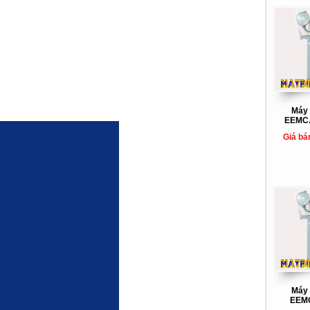
Máy 
EEMC.
Giá bá
Máy 
EEMC