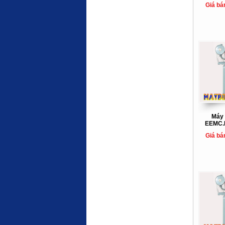
Giá bá
Máy 
EEMC.
Giá bá