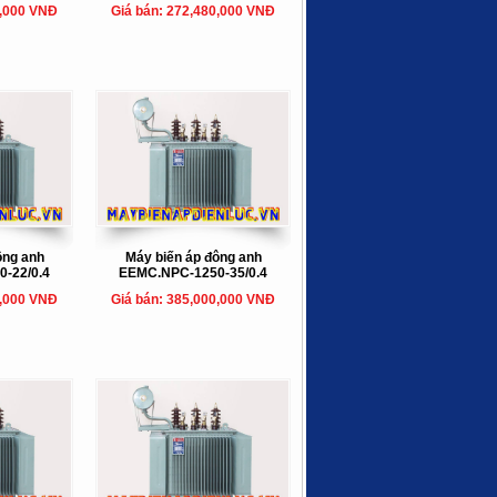
0,000 VNĐ
Giá bán: 272,480,000 VNĐ
ông anh
Máy biến áp đông anh
-22/0.4
EEMC.NPC-1250-35/0.4
0,000 VNĐ
Giá bán: 385,000,000 VNĐ