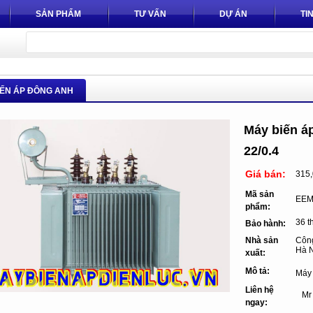
SẢN PHẨM
TƯ VẤN
DỰ ÁN
TI
IẾN ÁP ĐÔNG ANH
Máy biến á
22/0.4
Giá bán:
315
Mã sản
EEM
phẩm:
36 t
Bảo hành:
Nhà sản
Công
Hà N
xuất:
Mô tả:
Máy 
Liên hệ
Mr 
ngay: