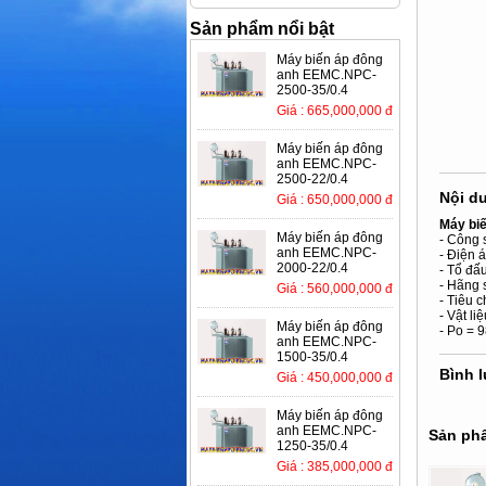
Sản phẩm nổi bật
Máy biến áp đông
anh EEMC.NPC-
2500-35/0.4
Giá : 665,000,000 đ
Máy biến áp đông
anh EEMC.NPC-
2500-22/0.4
Nội d
Giá : 650,000,000 đ
Máy bi
Máy biến áp đông
- Công 
anh EEMC.NPC-
- Điện á
2000-22/0.4
- Tổ đấ
- Hãng 
Giá : 560,000,000 đ
- Tiêu 
- Vật li
Máy biến áp đông
- Po = 
anh EEMC.NPC-
1500-35/0.4
Bình 
Giá : 450,000,000 đ
Máy biến áp đông
anh EEMC.NPC-
Sản phẩ
1250-35/0.4
Giá : 385,000,000 đ