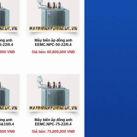
ông anh
Máy biến áp đông anh
-22/0.4
EEMC.NPC-50-22/0.4
,000 VNĐ
Giá bán: 60,800,000 VNĐ
ông anh
Máy biến áp đông anh
&10/0.4
EEMC.NPC-75-22/0.4
,000 VNĐ
Giá bán: 75,000,000 VNĐ