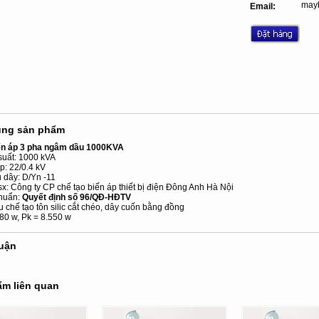
may
Email:
ung sản phẩm
ến áp 3 pha ngâm dầu 1000KVA
suất: 1000 kVA
p: 22/0.4 kV
u dây: D/Yn -11
sx: Công ty CP chế tạo biến áp thiết bị điện Đông Anh Hà Nội
chuẩn:
Quyết định số 96/QĐ-HĐTV
ệu chế tạo tôn silic cắt chéo, dây cuốn bằng đồng
980 w, Pk = 8.550 w
luận
m liên quan