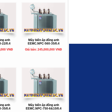
ông anh
Máy biến áp đông anh
-22/0.4
EEMC.NPC-560-35/0.4
0,000 VNĐ
Giá bán: 245,000,000 VNĐ
ông anh
Máy biến áp đông anh
-35/0.4
EEMC.NPC-750-6&10/0.4