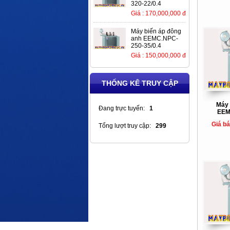
320-22/0.4
Giá : 170,000,000 đ
Máy biến áp đông
anh EEMC.NPC-
250-35/0.4
Giá : 150,000,000 đ
THỐNG KÊ TRUY CẬP
Máy 
Đang trực tuyến:
1
EEM
Giá b
Tổng lượt truy cập:
299