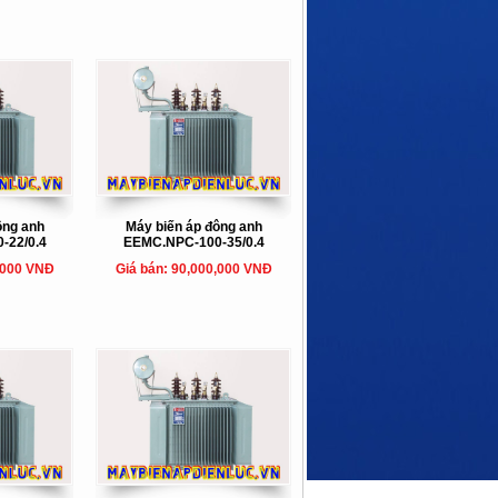
ông anh
Máy biến áp đông anh
-22/0.4
EEMC.NPC-100-35/0.4
,000 VNĐ
Giá bán: 90,000,000 VNĐ