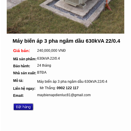
Máy biến áp 3 pha ngâm dầu 630kVA 22/0.4
Giá bán:
240,000,000 VNĐ
630kVA 22/0.4
Mã sản phẩm:
24 tháng
Bảo hành:
BTĐA
Nhà sản xuất:
Mô tả:
Máy biến áp 3 pha ngâm dầu 630kVA 22/0.4
Mr Thắng:
0902 122 117
Liên hệ ngay:
maybienapdienluc81@gmail.com
Email: